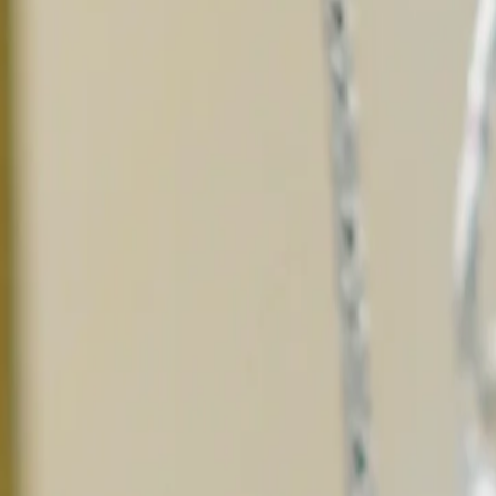
Forme
Keishi
Qualité
Grade A
Couleur
Verte, Bleue, Aubergine, Gold
Lustre
★★★
Origine
Rikitea, Archipel des Tuamotu-Gambier
Plus d'informations
Matière
Argent 925 rhodié
Poids métal
0.47
Certificat d'authenticité
Inclus
Livré dans un écrin
Inclus
Fiche d'entretien
Incluse
Livraison & Retours
Expédition sous 24h. Livraison gratuite en France métropolitaine.
Retours sous 30 jours.
Voir nos CGV