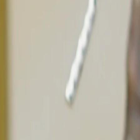
Bracelets
Boucles d'oreilles
Colliers
Pendentifs
Promotions
Informations
Notre Atelier
Avis Clients
Livraison & Retours
Contact
Blog
Légal
Mentions légales
CGV
Politique de confidentialité
Cookies
©
2026
Perles de Tahiti — Tous droits réservés