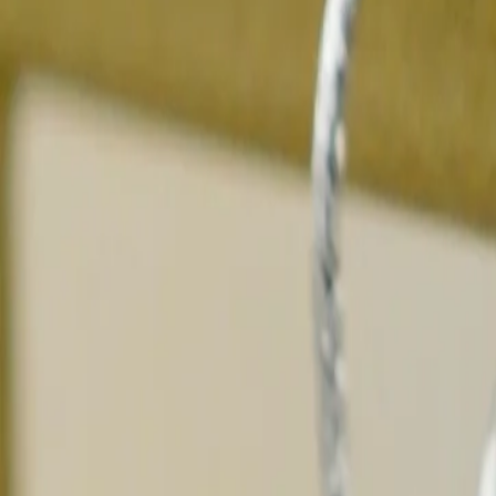
Chaque perle est une œuvre de la nature, façonnée pendant plusieurs années dans l
Leur culture exigeante et leur rareté les rendent précieuses et recherchées par le
l'élégance intemporelle.
Pourquoi choisir nos perles de Tahiti ?
Authenticité
: Nous vous garantissons des perles
authentiques
, provenant 
Qualité supérieure
:
Nos perles sont sélectionnées avec soin pour leur lust
Diversité de couleurs et lustre éclatant
:
Chaque perle est unique, offrant un lustre brillant
Qui apporte a cette perle un reflet éclatant et lumineux.
La qualité de la surface est classée A Top Gemme, selon la certification officiel
Votre bijou vous sera envoyé dès réception de votre commande pour une livraiso
Toutes nos perles sont originaires des îles Tuamotu Gambiers. Originales ou authen
Caractéristiques de la perle
Taille
5.2mm