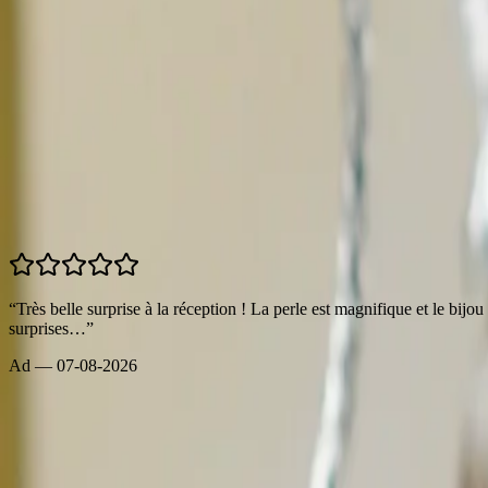
Perles certifiées. Photos contractuelles.
Avis clients
4.9
/5 —
384
avis
Tous les avis →
“
Très belle surprise à la réception ! La perle est magnifique et le bij
surprises…
”
Ad
—
07-08-2026
Tous les avis →
Bijoux
Bagues