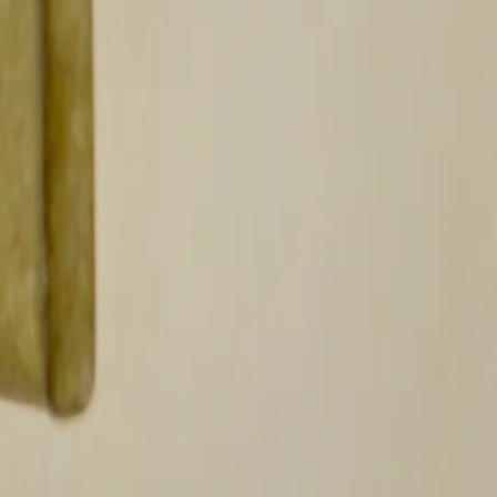
e luxe ou un cadeau inoubliable, les
perles de Tahiti
incarnent la sophistication et
 des traditions.
ur faire d’une perle un bijou de collection.