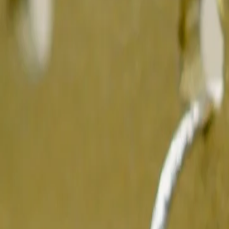
Boucles d'oreilles
Collection Vaiarii keishis de 5.2mm
59 €
Ajouter au panier
Certificat d'authenticité
Livré dans un écrin
Création unique
Livraison gratuite en France métropolitaine
Expédié sous 24h - Livré en 2 à 4 jours
Description
Véritables perles noires de culture de Tahiti
Ces splendides keishis montées en boucles d'oreilles révèle des couleurs sublim
Ces perles noires, récoltées avec soin dans les eaux profondes et cristallines de l