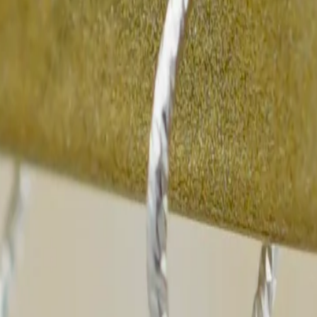
es huîtres Pinctada margaritifera.
s connaisseurs du monde entier. Que ce soit pour un bijou personnalisé, une parure d
directement des lagons polynésiens, récoltées par des artisans locaux dans le respect
re exceptionnel, leur forme et leur éclat incomparable.
le de la Polynésie, garantissant une perle d'exception.
n par Colissimo ou Mondial relay chez vous sous 24/48h.
tiques, nos créations mettent en valeur ce joyau né en plein coeur du Pacifique. Po