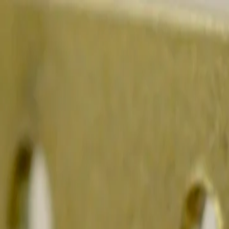
Livraison sous 2 à 4 jours ouvrables
Blog
·
Notre Histoire
·
Avis Clients
·
Contact
Bijoux
L'Atelier
Bien-être
Promotions
Carte Cadeau
Accueil
›
Bijoux
›
Collection Vaiarii keishis de 5.2mm