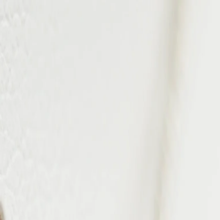
Livraison sous 2 à 4 jours ouvrables
Blog
·
Notre Histoire
·
Avis Clients
·
Contact
Bijoux
L'Atelier
Bien-être
Promotions
Carte Cadeau
Accueil
›
Bijoux
›
Collection Rima perle semi ronde de 10.2mm