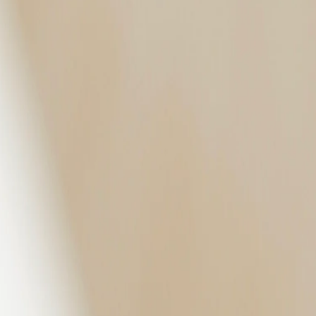
25, la perle capte la lumière et dévoile des reflets profonds aux