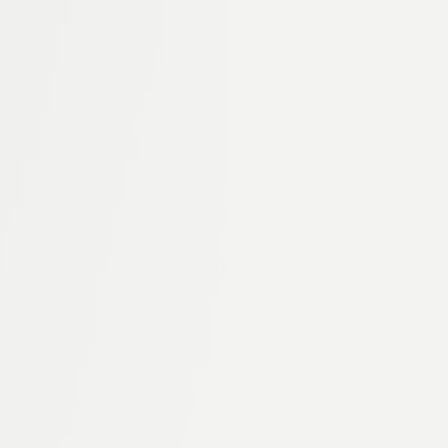
simo ou Mondial Relay.
uamotu-Gambier, en Polynésie française.