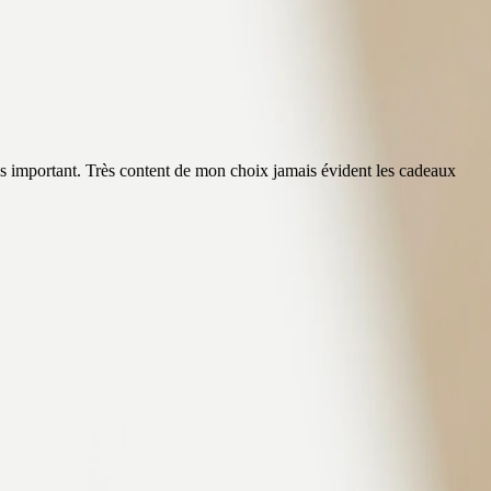
plus important. Très content de mon choix jamais évident les cadeaux
“
C