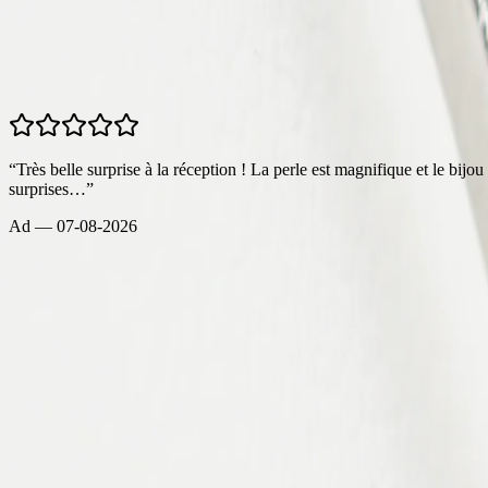
4.9
/5 —
384
avis
Tous les avis →
“
Très belle surprise à la réception ! La perle est magnifique et le bij
surprises…
”
Ad
—
07-08-2026
Tous les avis →
Bijoux
Bagues
Bracelets
Boucles d'oreilles
Colliers
Pendentifs
Promotions
Informations