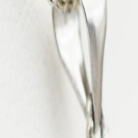
Détails du bijou :
• Chaîne en argent 925 rhodié, élégante et durable
• Véritable perle de Tahiti
• Reflets naturels variables : chaque pièce est unique
• Assemblage artisanal dans notre atelier
Livraison rapide :
Votre bijou est préparé avec soin et expédié sous 24 à 48h via Colis
Origine & Qualité :
Nos perles proviennent des eaux claires et protégées des archipels T
Caractéristiques de la perle
Taille
10.2mm
Forme
Semi-ronde
Qualité
Grade A
Couleur
Verte, Aubergine, Gold
Lustre
★★★
Origine
Rikitea, Archipel des Tuamotu-Gambier
Plus d'informations
Matière
Argent 925 rhodié, Zirconium