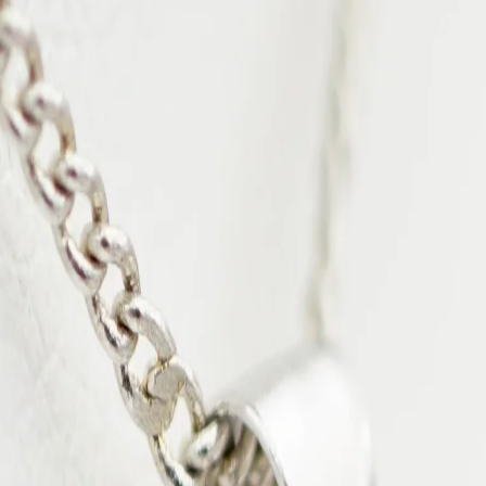
Colliers
Collection Rima perle semi ronde de 10.
139 €
189 €
Promo
Ajouter au panier
Certificat d'authenticité
Livré dans un écrin
Création unique
Livraison gratuite en France métropolitaine
Expédié sous 24h - Livré en 2 à 4 jours
Klarna.
Paiement en 3x sans frais
Description
Ce collier conjugue la modernité de l’argent massif à la beauté brute d
nuances irisées : vert océan, bronze, argent ou aubergine intense.
Un bijou pensé pour celles qui recherchent une élégance discrète.