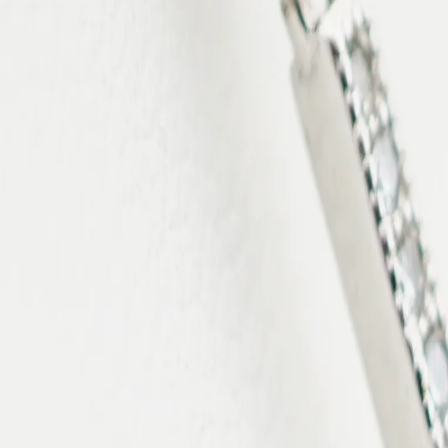
Poids métal
1.23
Fermoir
Mousqueton
Longueur
40cm
Certificat d'authenticité
Inclus
Livré dans un écrin
Inclus
Fiche d'entretien
Incluse
Livraison & Retours
Expédition sous 24h. Livraison gratuite en France métropolitaine.
Retours sous 30 jours.
Voir nos CGV
Perles certifiées. Photos contractuelles.
Avis clients