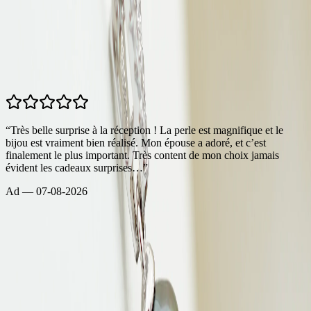
Avis clients
4.9
/5 —
384
avis
Tous les avis →
“
Très belle surprise à la réception ! La perle est magnifique et le
“
bijou est vraiment bien réalisé. Mon épouse a adoré, et c’est
C
finalement le plus important. Très content de mon choix jamais
évident les cadeaux surprises…
”
Ad
—
07-08-2026
Tous les avis →
Bijoux
Bagues
Bracelets
Boucles d'oreilles
Colliers