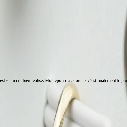
ou est vraiment bien réalisé. Mon épouse a adoré, et c’est finalement le 