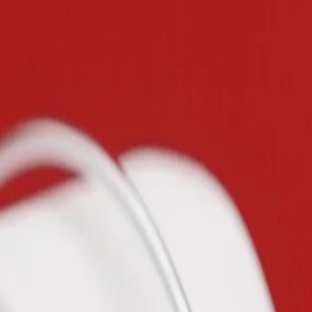
mm
re de culture de Tahiti.
fonds.