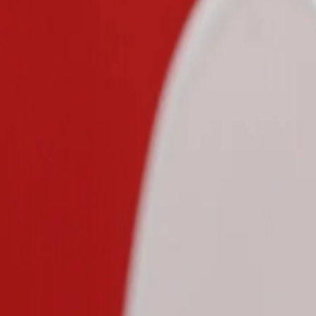
Finition soignée et design épuré
, pour un bijou intemporel qui allie
Ajustable a toutes, pour un
confort parfait
au quotidien comme lors d
Un bijou d’exception, prêt à offrir
Livraison gratuite sous 48h
(La Poste ou Mondial Relay)
Emballage élégant et sécurisé
Certificat d’authenticité fourni
Origine & Qualité garantie
Nos perles sont issues des
archipels préservés Tuamotu-Gambier
, 
Caractéristiques de la perle
Taille
9.2mm
Forme
Baroque
Qualité
Grade B
Couleur
Aubergine, Gold
Lustre
★★★
Origine
Rikitea, Archipel des Tuamotu-Gambier