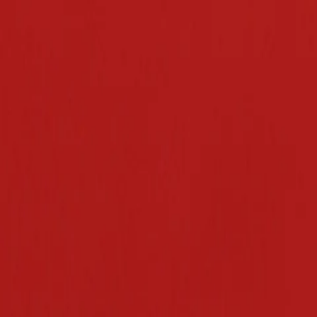
Livraison sous 2 à 4 jours ouvrables
Blog
·
Notre Histoire
·
Avis Clients
·
Contact
Bijoux
L'Atelier
Bien-être
Promotions
Carte Cadeau
Accueil
›
Bijoux
›
Collection Molokai perle baroque de 9.2mm