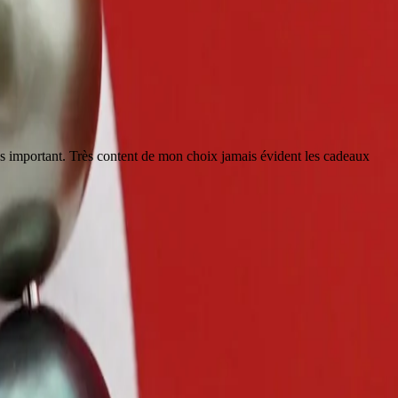
plus important. Très content de mon choix jamais évident les cadeaux
“
C