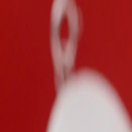
Bijoux
Bagues
Bracelets
Boucles d'oreilles
Colliers
Pendentifs
Promotions
Informations
Notre Atelier
Avis Clients
Livraison & Retours
Contact
Blog
Légal
Mentions légales
CGV
Politique de confidentialité
Cookies
©
2026
Perles de Tahiti — Tous droits réservés