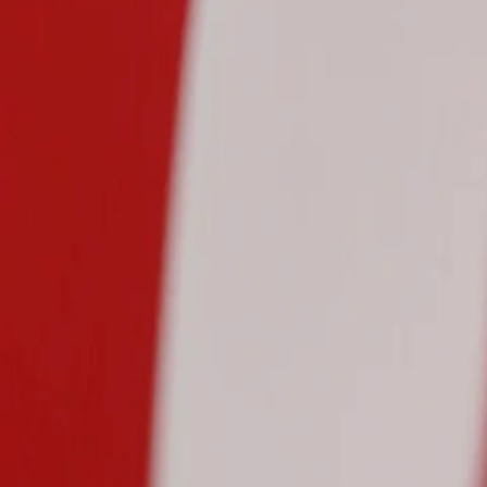
Plus d'informations
Matière
Argent 925 rhodié
Fermoir
Anneau à ressort
Certificat d'authenticité
Inclus
Livré dans un écrin
Inclus
Fiche d'entretien
Incluse
Livraison & Retours
Expédition sous 24h. Livraison gratuite en France métropolitaine.
Retours sous 30 jours.
Voir nos CGV
Perles certifiées. Photos contractuelles.
Avis clients