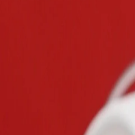
Bracelets
Collection Molokai perle baroque de 9.2
119 €
Ajouter au panier
Certificat d'authenticité
Livré dans un écrin
Création unique
Livraison gratuite en France métropolitaine
Expédié sous 24h - Livré en 2 à 4 jours
Klarna.
Paiement en 3x sans frais
Description
Bracelet en argent rhodié 925
, sublimé par une
véritable perle noi
Cette perle est sélectionnée pour son
lustre intense
et ses
reflets pro