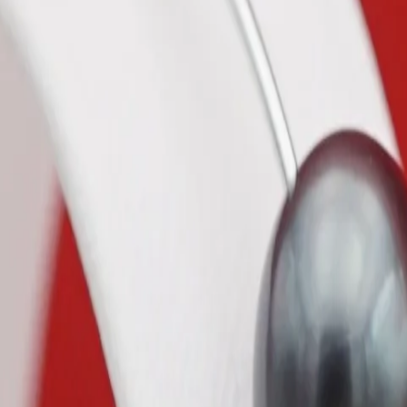
subtilité et élégance
.
es grandes occasions.
en Polynésie française – un environnement naturel unique, où naissent l