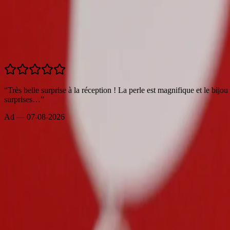
4.9
/5 —
384
avis
Tous les avis →
“
Très belle surprise à la réception ! La perle est magnifique et le bij
surprises…
”
Ad
—
07-08-2026
Tous les avis →
Vous aimerez aussi
Collection Moorea perles rondes de 9.7mm
Bracelets
309 €
289 €