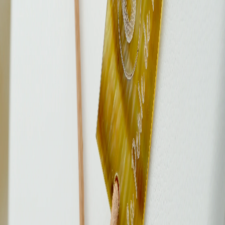
archipels Tuamotu-Gambier, en Polynésie française. Chacune est
choisie pour sa forme, son éclat et sa profondeur de couleur –
symboles d’authenticité et d’excellence.
Caractéristiques de la perle
Taille
11.2mm
Forme
Baroque
Qualité
Grade A
Couleur
Lustre
★★★
Origine
Rikitea, Archipel des Tuamotu-Gambier
Plus d'informations
Matière
Cuir véritable
Fermoir
Liens ajustables
Certificat d'authenticité
Inclus
Livré dans un écrin
Inclus
Fiche d'entretien
Incluse
Livraison & Retours