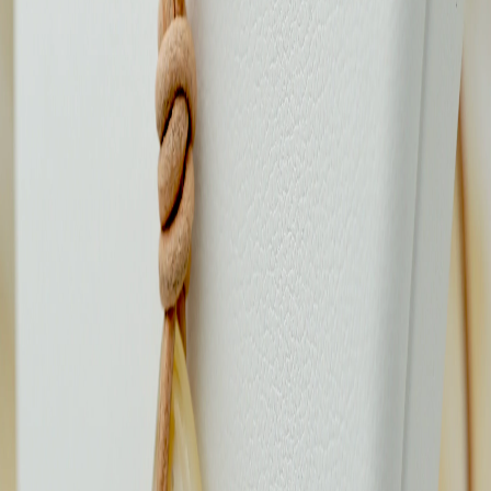
69 €
Collection Fai Manu nacre gravée
Collier cuir
69 €
Bijoux
Bagues
Bracelets
Boucles d'oreilles
Colliers
Pendentifs
Promotions
Informations
Notre Atelier
Avis Clients
Livraison & Retours
Contact
Blog