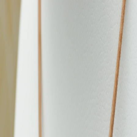
Livraison sous 2 à 4 jours ouvrables
Blog
·
Notre Histoire
·
Avis Clients
·
Contact
Bijoux
L'Atelier
Bien-être
Promotions
Carte Cadeau
Accueil
›
Bijoux
›
Collection Molokai perle baroque de 11.2mm