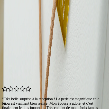
Expédition sous 24h. Livraison gratuite en France métropolitaine.
Retours sous 30 jours.
Voir nos CGV
Perles certifiées. Photos contractuelles.
Avis clients
4.9
/5 —
384
avis
Tous les avis →
“
Très belle surprise à la réception ! La perle est magnifique et le
“
bijou est vraiment bien réalisé. Mon épouse a adoré, et c’est
C
finalement le plus important. Très content de mon choix jamais