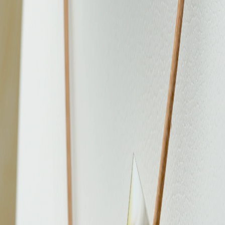
Collier cuir
Collection Molokai perle baroque de
11.2mm
119 €
Ajouter au panier
Certificat d'authenticité
Livré dans un écrin
Création unique
Livraison gratuite en France métropolitaine
Expédié sous 24h - Livré en 2 à 4 jours
Klarna.
Paiement en 3x sans frais
Description
Collier en Perle de Tahiti sur Cuir – Harmonie Naturelle et
Éclat Intemporel