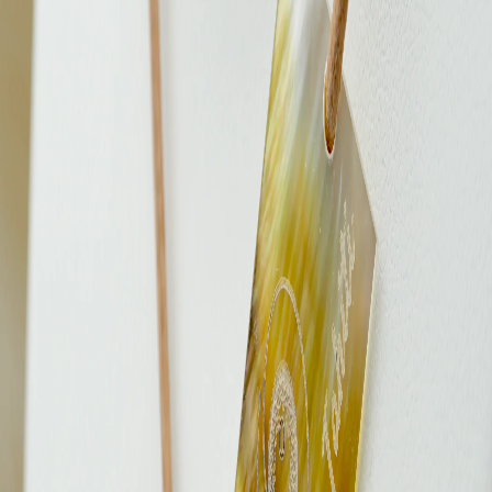
Succombez à l’élégance naturelle de ce collier en cuir véritable,
sublimé par une superbe perle de Tahiti rigoureusement
sélectionnée. Cette perle dévoile une richesse de reflets – aubergine,
vert émeraude, bronze ou argenté – évoquant les teintes
mystérieuses des lagons polynésiens.
Monté sur un lien en cuir souple et résistant, ce collier allie la
noblesse des matières brutes à la finesse du détail.
Ajustable à
toutes les longueurs
, il épouse délicatement la ligne du cou pour un
port confortable et personnalisé.
Caractéristiques :
• Lien en cuir.
• Perles de Tahiti véritables.
• Reflets multicolores naturels – chaque perle est unique
• Collier ajustable à toutes les longueurs
• Montage à la main – finition artisanale haut de gamme
Livraison rapide :
Votre bijou est préparé avec le plus grand soin dans notre atelier et
expédié sous 24 à 48h via Colissimo ou Mondial Relay, avec
numéro de suivi et assurance incluse.
Origine des perles :
Nos perles proviennent exclusivement des lagons protégés des