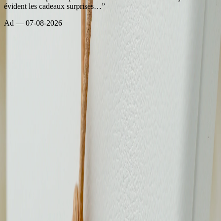
évident les cadeaux surprises…
”
Ad
—
07-08-2026
Tous les avis →
Vous aimerez aussi
Collection Moorea perle de 9mm sur Nacre
Collier cuir
139 €
Collection Mangareva Raie en nacre de Tahiti
Collier cuir
69 €
Collection Matau nacre gold gravée
Collier cuir